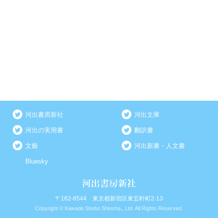
河出書房新社
河出文庫
河出の実用書
翻訳書
文藝
河出新書・人文書
Bluesky
〒162-8544 東京都新宿区東五軒町2-13
Copyright © Kawade Shobo Shinsha., Ltd. All Rights Reserved.