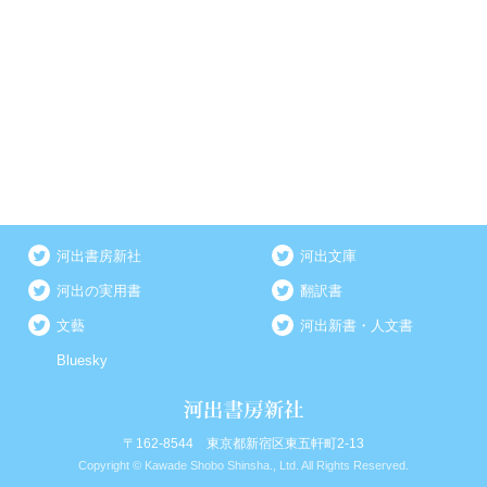
河出書房新社
河出文庫
河出の実用書
翻訳書
文藝
河出新書・人文書
Bluesky
〒162-8544 東京都新宿区東五軒町2-13
Copyright © Kawade Shobo Shinsha., Ltd. All Rights Reserved.