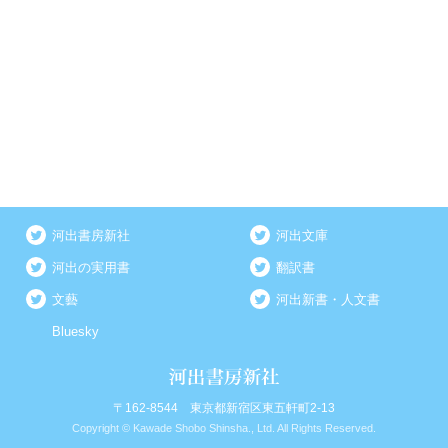
河出書房新社
河出文庫
河出の実用書
翻訳書
文藝
河出新書・人文書
Bluesky
〒162-8544 東京都新宿区東五軒町2-13
Copyright © Kawade Shobo Shinsha., Ltd. All Rights Reserved.