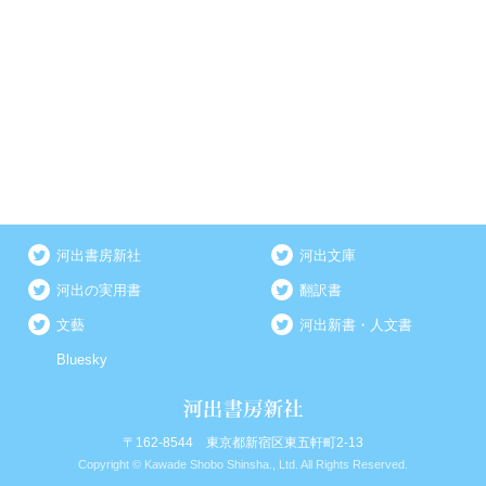
河出書房新社
河出文庫
河出の実用書
翻訳書
文藝
河出新書・人文書
Bluesky
〒162-8544 東京都新宿区東五軒町2-13
Copyright © Kawade Shobo Shinsha., Ltd. All Rights Reserved.