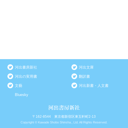
河出書房新社
河出文庫
河出の実用書
翻訳書
文藝
河出新書・人文書
Bluesky
〒162-8544 東京都新宿区東五軒町2-13
Copyright © Kawade Shobo Shinsha., Ltd. All Rights Reserved.