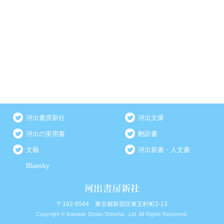
河出書房新社
河出文庫
河出の実用書
翻訳書
文藝
河出新書・人文書
Bluesky
〒162-8544 東京都新宿区東五軒町2-13
Copyright © Kawade Shobo Shinsha., Ltd. All Rights Reserved.