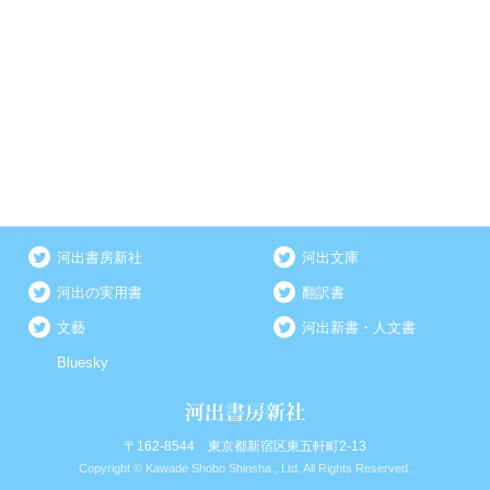
河出書房新社
河出文庫
河出の実用書
翻訳書
文藝
河出新書・人文書
Bluesky
〒162-8544 東京都新宿区東五軒町2-13
Copyright © Kawade Shobo Shinsha., Ltd. All Rights Reserved.