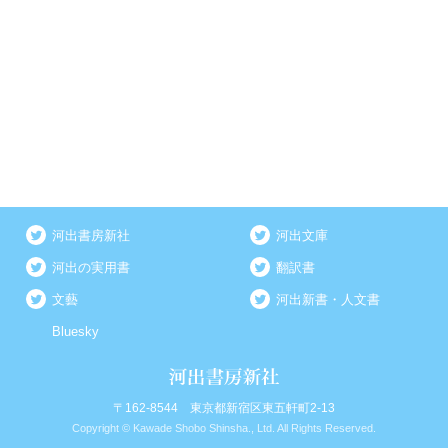
河出書房新社
河出文庫
河出の実用書
翻訳書
文藝
河出新書・人文書
Bluesky
〒162-8544 東京都新宿区東五軒町2-13
Copyright © Kawade Shobo Shinsha., Ltd. All Rights Reserved.