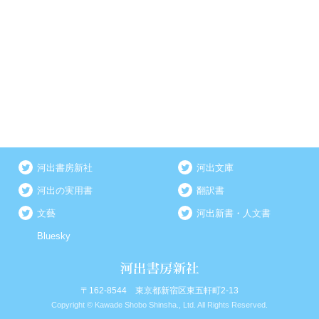
河出書房新社
河出文庫
河出の実用書
翻訳書
文藝
河出新書・人文書
Bluesky
〒162-8544 東京都新宿区東五軒町2-13
Copyright © Kawade Shobo Shinsha., Ltd. All Rights Reserved.