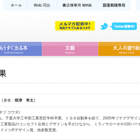
[ 著者：
根津 孝太
]
ネヅ コウタ)
まれ。千葉大学工学部工業意匠学科卒業。トヨタ自動車を経て、2005年ツナグデザイン（z
工業製品のコンセプト企画とデザインを手がけながら、ミラノサローネや100パー
ドイツiFデザイン賞、他多数受賞。