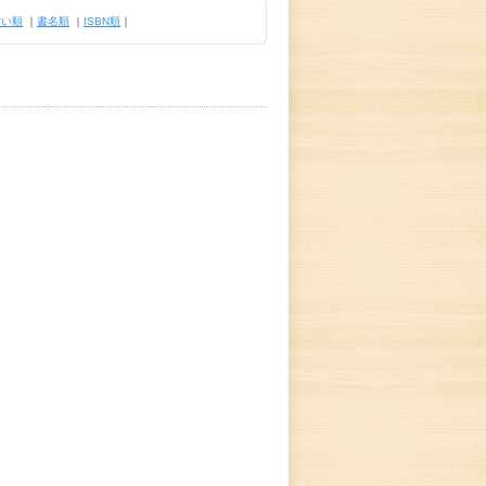
古い順
｜
書名順
｜
ISBN順
｜