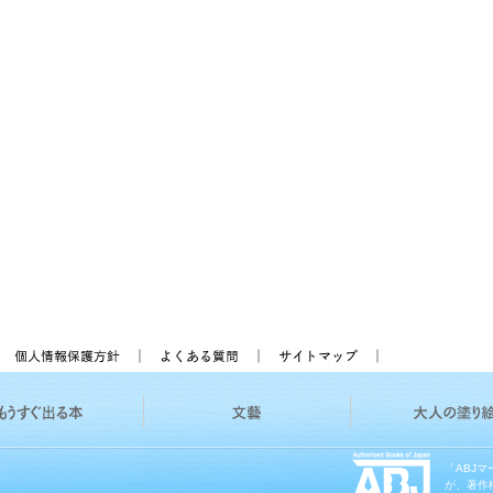
「ABJ
が、著作