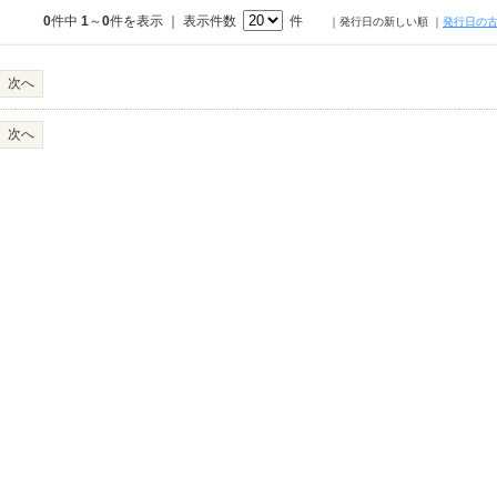
0
件中
1
～
0
件を表示 ｜ 表示件数
件
｜発行日の新しい順
｜
発行日の
次へ
次へ