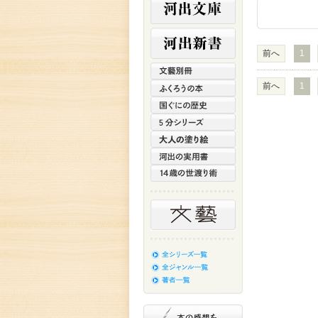
前へ
1
前へ
1