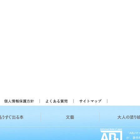
「ABJ
が、著作