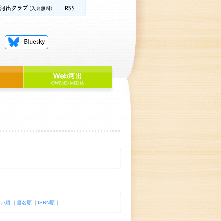
古い順
｜
書名順
｜
ISBN順
｜