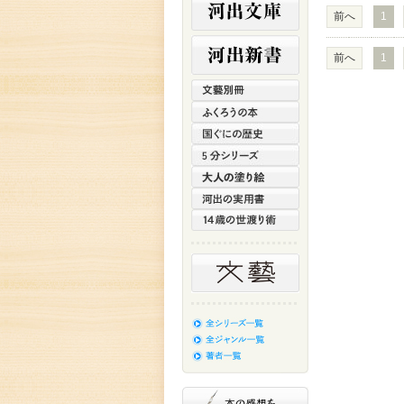
前へ
1
前へ
1