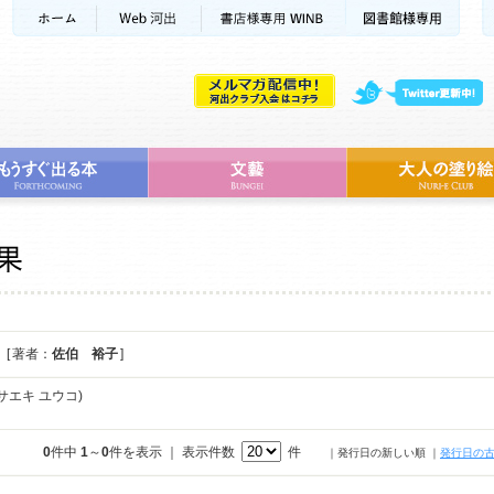
[ 著者：
佐伯 裕子
]
サエキ ユウコ)
0
件中
1
～
0
件を表示 ｜ 表示件数
件
｜発行日の新しい順
｜
発行日の