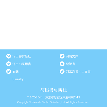
河出書房新社
河出文庫
河出の実用書
翻訳書
文藝
河出新書・人文書
Bluesky
〒162-8544 東京都新宿区東五軒町2-13
Copyright © Kawade Shobo Shinsha., Ltd. All Rights Reserved.