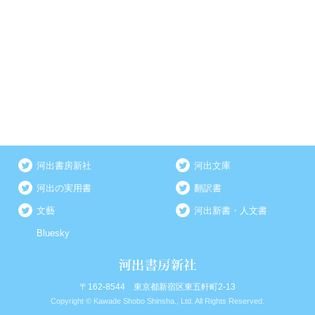
河出書房新社
河出文庫
河出の実用書
翻訳書
文藝
河出新書・人文書
Bluesky
〒162-8544 東京都新宿区東五軒町2-13
Copyright © Kawade Shobo Shinsha., Ltd. All Rights Reserved.