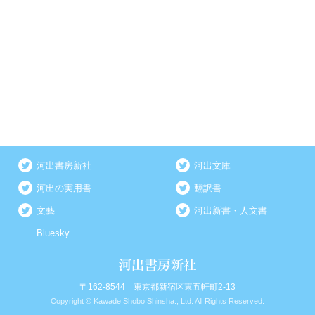
河出書房新社
河出文庫
河出の実用書
翻訳書
文藝
河出新書・人文書
Bluesky
〒162-8544 東京都新宿区東五軒町2-13
Copyright © Kawade Shobo Shinsha., Ltd. All Rights Reserved.