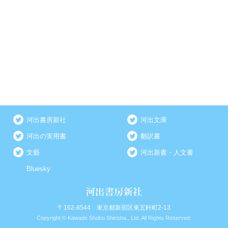
河出書房新社
河出文庫
河出の実用書
翻訳書
文藝
河出新書・人文書
Bluesky
〒162-8544 東京都新宿区東五軒町2-13
Copyright © Kawade Shobo Shinsha., Ltd. All Rights Reserved.