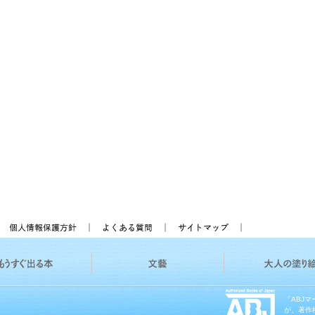
「ABJ
が、著作