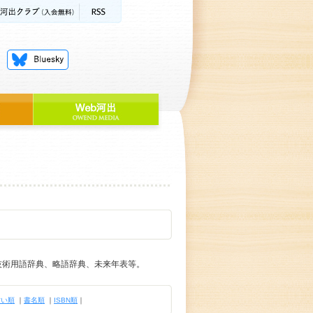
技術用語辞典、略語辞典、未来年表等。
古い順
｜
書名順
｜
ISBN順
｜