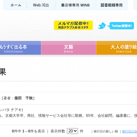
[ 著者：
柴田 千秋
]
シバタ チアキ)
まれ。京都大学卒。商社、情報サービス会社等に勤務。85年、会社顧問。編著書に、
0
件中
1
～
0
件を表示 ｜ 表示件数
件
｜発行日の新しい順
｜
発行日の