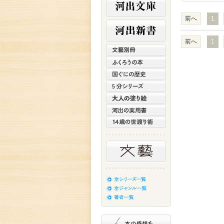
前へ
1
前へ
1