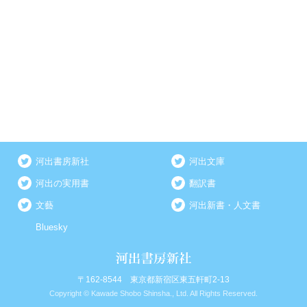
河出書房新社
河出文庫
河出の実用書
翻訳書
文藝
河出新書・人文書
Bluesky
〒162-8544 東京都新宿区東五軒町2-13
Copyright © Kawade Shobo Shinsha., Ltd. All Rights Reserved.