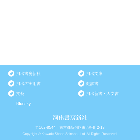
河出書房新社
河出文庫
河出の実用書
翻訳書
文藝
河出新書・人文書
Bluesky
〒162-8544 東京都新宿区東五軒町2-13
Copyright © Kawade Shobo Shinsha., Ltd. All Rights Reserved.