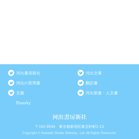
河出書房新社
河出文庫
河出の実用書
翻訳書
文藝
河出新書・人文書
Bluesky
〒162-8544 東京都新宿区東五軒町2-13
Copyright © Kawade Shobo Shinsha., Ltd. All Rights Reserved.