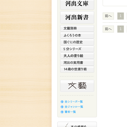
前へ
1
前へ
1