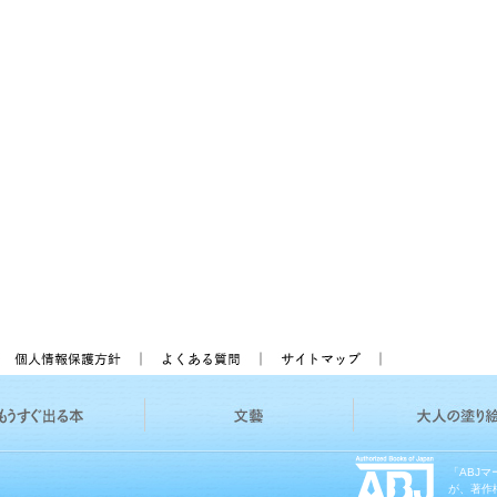
「ABJ
が、著作