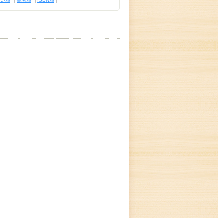
古い順
｜
書名順
｜
ISBN順
｜