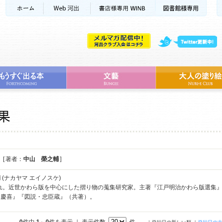
[ 著者：
中山 榮之輔
]
輔
(ナカヤマ エイノスケ)
まれ。近世かわら版を中心にした摺り物の蒐集研究家。主著『江戸明治かわら版選集
川慶喜』『図説・忠臣蔵』（共著）。