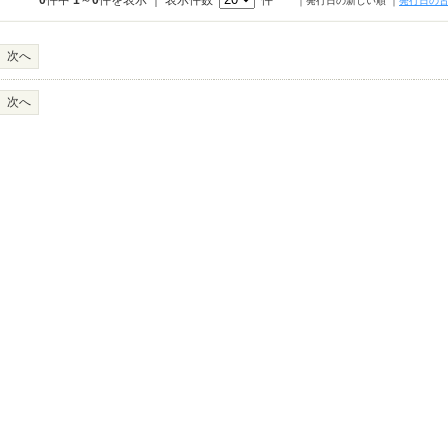
0
件中
1
～
0
件を表示 ｜ 表示件数
件
｜発行日の新しい順
｜
発行日の
次へ
次へ