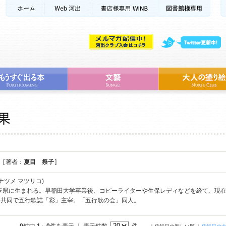
[ 著者：
夏目 祭子
]
ナツメ マツリコ)
埼玉県に生まれる。早稲田大学卒業後、コピーライターや生保レディなどを経て、現在
と共同で五行歌誌「彩」主宰。「五行歌の会」同人。