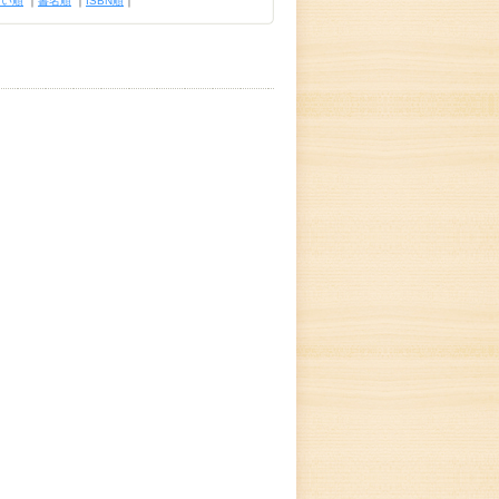
古い順
｜
書名順
｜
ISBN順
｜