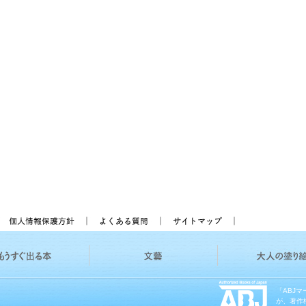
「ABJ
が、著作