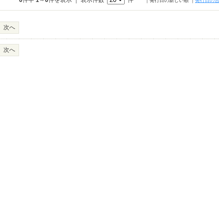
0
件中
1
～
0
件を表示 ｜ 表示件数
件
｜発行日の新しい順
｜
発行日の
次へ
次へ