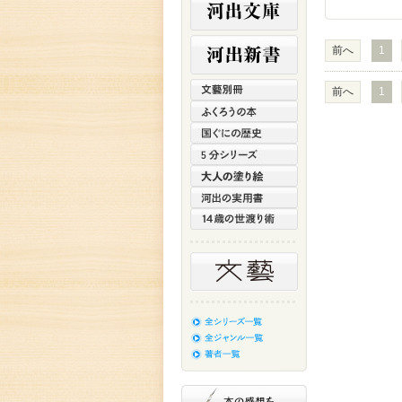
前へ
1
前へ
1