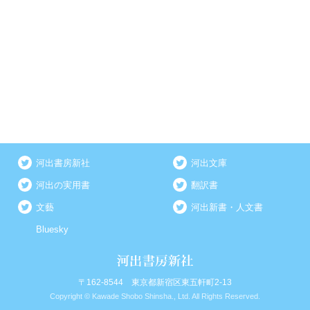
河出書房新社
河出文庫
河出の実用書
翻訳書
文藝
河出新書・人文書
Bluesky
〒162-8544 東京都新宿区東五軒町2-13
Copyright © Kawade Shobo Shinsha., Ltd. All Rights Reserved.