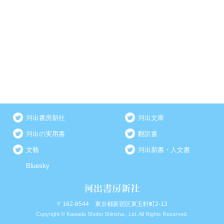
河出書房新社
河出文庫
河出の実用書
翻訳書
文藝
河出新書・人文書
Bluesky
〒162-8544 東京都新宿区東五軒町2-13
Copyright © Kawade Shobo Shinsha., Ltd. All Rights Reserved.