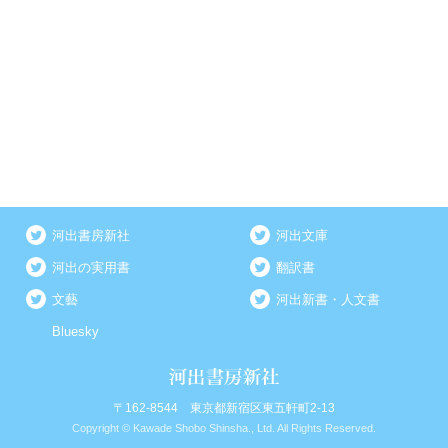
河出書房新社
河出文庫
河出の実用書
翻訳書
文藝
河出新書・人文書
Bluesky
〒162-8544 東京都新宿区東五軒町2-13
Copyright © Kawade Shobo Shinsha., Ltd. All Rights Reserved.