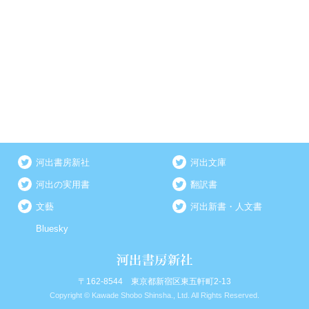
河出書房新社
河出文庫
河出の実用書
翻訳書
文藝
河出新書・人文書
Bluesky
〒162-8544 東京都新宿区東五軒町2-13
Copyright © Kawade Shobo Shinsha., Ltd. All Rights Reserved.