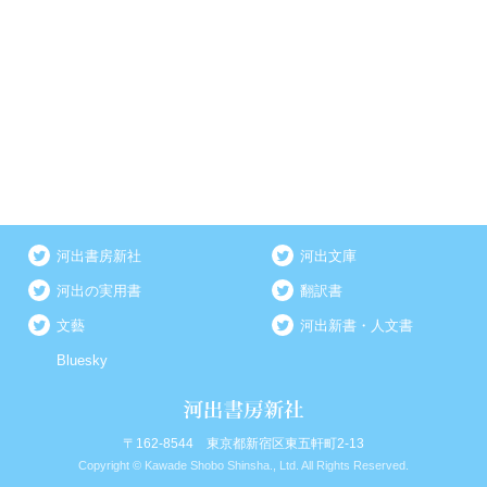
河出書房新社
河出文庫
河出の実用書
翻訳書
文藝
河出新書・人文書
Bluesky
〒162-8544 東京都新宿区東五軒町2-13
Copyright © Kawade Shobo Shinsha., Ltd. All Rights Reserved.