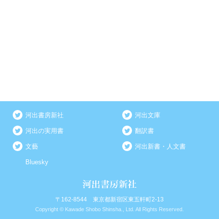
河出書房新社
河出文庫
河出の実用書
翻訳書
文藝
河出新書・人文書
Bluesky
〒162-8544 東京都新宿区東五軒町2-13
Copyright © Kawade Shobo Shinsha., Ltd. All Rights Reserved.