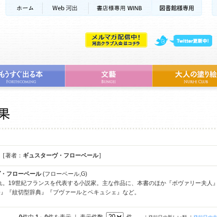
[ 著者：
ギュスターヴ・フローベール
]
ヴ・フローベール
(フローベール,G)
まれ。19世紀フランスを代表する小説家。主な作品に、本書のほか『ボヴァリー夫
語』『紋切型辞典』『ブヴァールとペキュシェ』など。