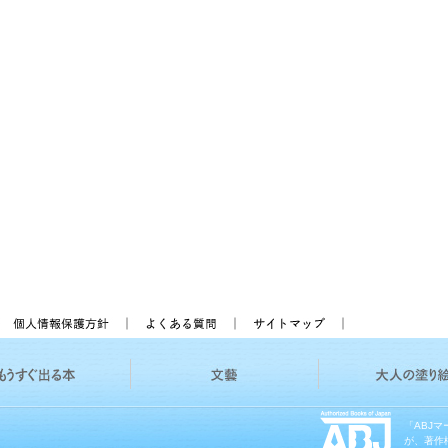
「ABJ
が、著作