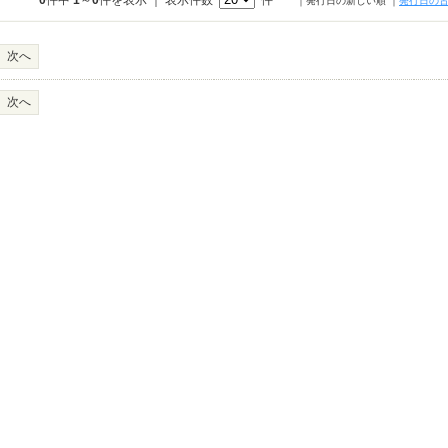
0
件中
1
～
0
件を表示 ｜ 表示件数
件
｜発行日の新しい順
｜
発行日の
次へ
次へ