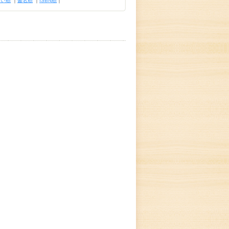
古い順
｜
書名順
｜
ISBN順
｜