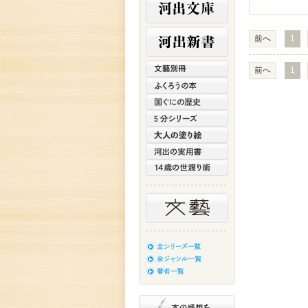
前へ
1
前へ
1