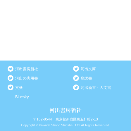
河出書房新社
河出文庫
河出の実用書
翻訳書
文藝
河出新書・人文書
Bluesky
〒162-8544 東京都新宿区東五軒町2-13
Copyright © Kawade Shobo Shinsha., Ltd. All Rights Reserved.