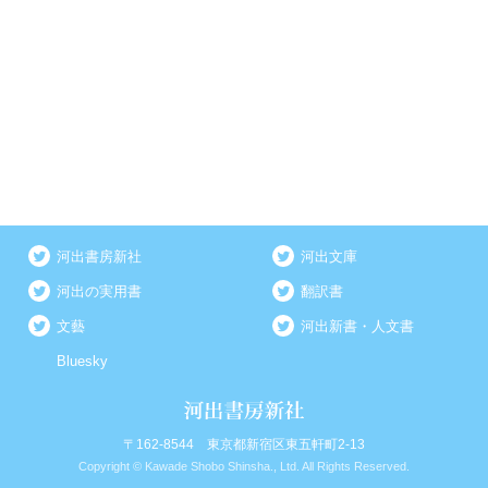
河出書房新社
河出文庫
河出の実用書
翻訳書
文藝
河出新書・人文書
Bluesky
〒162-8544 東京都新宿区東五軒町2-13
Copyright © Kawade Shobo Shinsha., Ltd. All Rights Reserved.