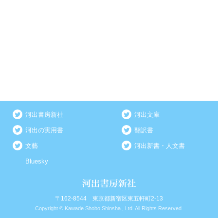
河出書房新社
河出文庫
河出の実用書
翻訳書
文藝
河出新書・人文書
Bluesky
〒162-8544 東京都新宿区東五軒町2-13
Copyright © Kawade Shobo Shinsha., Ltd. All Rights Reserved.