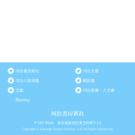
河出書房新社
河出文庫
河出の実用書
翻訳書
文藝
河出新書・人文書
Bluesky
〒162-8544 東京都新宿区東五軒町2-13
Copyright © Kawade Shobo Shinsha., Ltd. All Rights Reserved.