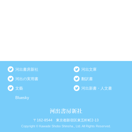
河出書房新社
河出文庫
河出の実用書
翻訳書
文藝
河出新書・人文書
Bluesky
〒162-8544 東京都新宿区東五軒町2-13
Copyright © Kawade Shobo Shinsha., Ltd. All Rights Reserved.