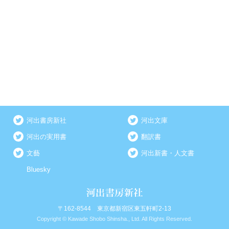
河出書房新社
河出文庫
河出の実用書
翻訳書
文藝
河出新書・人文書
Bluesky
〒162-8544 東京都新宿区東五軒町2-13
Copyright © Kawade Shobo Shinsha., Ltd. All Rights Reserved.