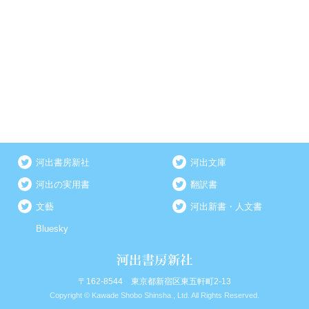
河出書房新社
河出文庫
河出の実用書
翻訳書
文藝
河出新書・人文書
Bluesky
〒162-8544 東京都新宿区東五軒町2-13
Copyright © Kawade Shobo Shinsha., Ltd. All Rights Reserved.