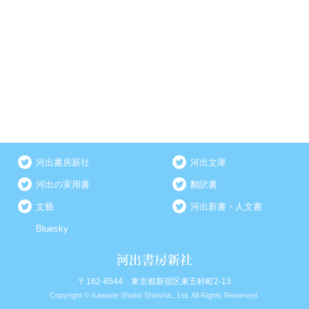
河出書房新社
河出文庫
河出の実用書
翻訳書
文藝
河出新書・人文書
Bluesky
〒162-8544 東京都新宿区東五軒町2-13
Copyright © Kawade Shobo Shinsha., Ltd. All Rights Reserved.