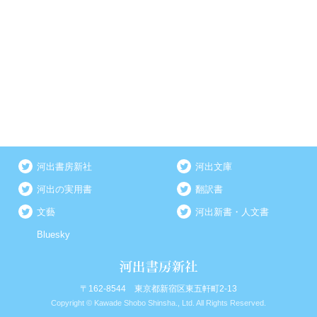
河出書房新社
河出文庫
河出の実用書
翻訳書
文藝
河出新書・人文書
Bluesky
〒162-8544 東京都新宿区東五軒町2-13
Copyright © Kawade Shobo Shinsha., Ltd. All Rights Reserved.