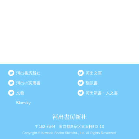
河出書房新社
河出文庫
河出の実用書
翻訳書
文藝
河出新書・人文書
Bluesky
〒162-8544 東京都新宿区東五軒町2-13
Copyright © Kawade Shobo Shinsha., Ltd. All Rights Reserved.