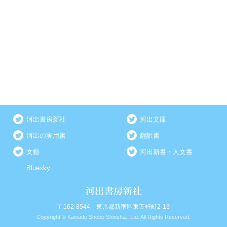
河出書房新社
河出文庫
河出の実用書
翻訳書
文藝
河出新書・人文書
Bluesky
〒162-8544 東京都新宿区東五軒町2-13
Copyright © Kawade Shobo Shinsha., Ltd. All Rights Reserved.