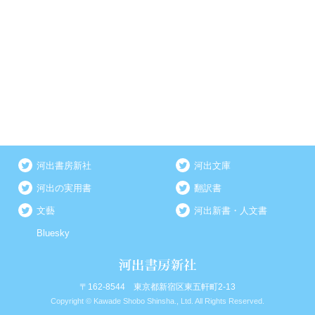
河出書房新社
河出文庫
河出の実用書
翻訳書
文藝
河出新書・人文書
Bluesky
〒162-8544 東京都新宿区東五軒町2-13
Copyright © Kawade Shobo Shinsha., Ltd. All Rights Reserved.