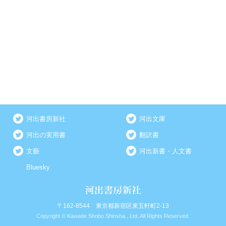
河出書房新社
河出文庫
河出の実用書
翻訳書
文藝
河出新書・人文書
Bluesky
〒162-8544 東京都新宿区東五軒町2-13
Copyright © Kawade Shobo Shinsha., Ltd. All Rights Reserved.