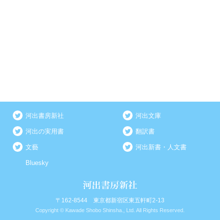
河出書房新社
河出文庫
河出の実用書
翻訳書
文藝
河出新書・人文書
Bluesky
〒162-8544 東京都新宿区東五軒町2-13
Copyright © Kawade Shobo Shinsha., Ltd. All Rights Reserved.