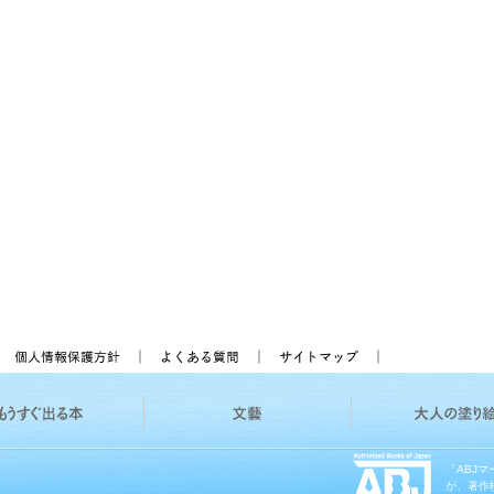
「ABJ
が、著作