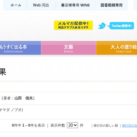
[ 著者：
山田 信夫
]
ヤマダ ノブオ)
0
件中
1
～
0
件を表示 ｜ 表示件数
件
｜発行日の新しい順
｜
発行日の