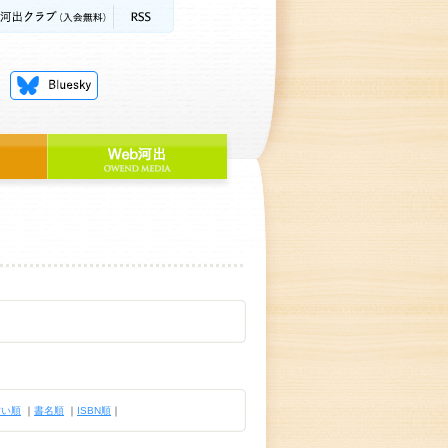
古い順
｜
書名順
｜
ISBN順
｜