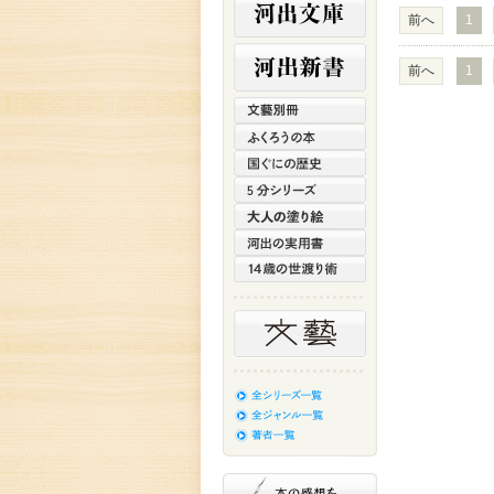
前へ
1
前へ
1