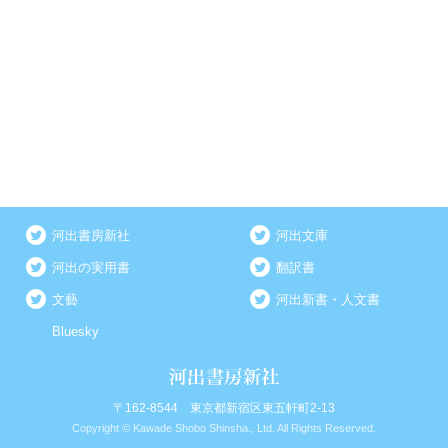
河出書房新社
河出文庫
河出の実用書
翻訳書
文藝
河出新書・人文書
Bluesky
〒162-8544 東京都新宿区東五軒町2-13
Copyright © Kawade Shobo Shinsha., Ltd. All Rights Reserved.