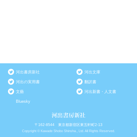
河出書房新社
河出文庫
河出の実用書
翻訳書
文藝
河出新書・人文書
Bluesky
〒162-8544 東京都新宿区東五軒町2-13
Copyright © Kawade Shobo Shinsha., Ltd. All Rights Reserved.