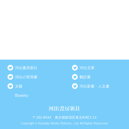
河出書房新社
河出文庫
河出の実用書
翻訳書
文藝
河出新書・人文書
Bluesky
〒162-8544 東京都新宿区東五軒町2-13
Copyright © Kawade Shobo Shinsha., Ltd. All Rights Reserved.