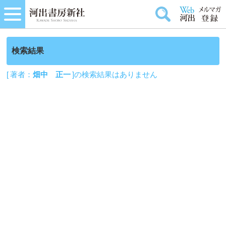
検索結果
[ 著者：
畑中 正一
]の検索結果はありません