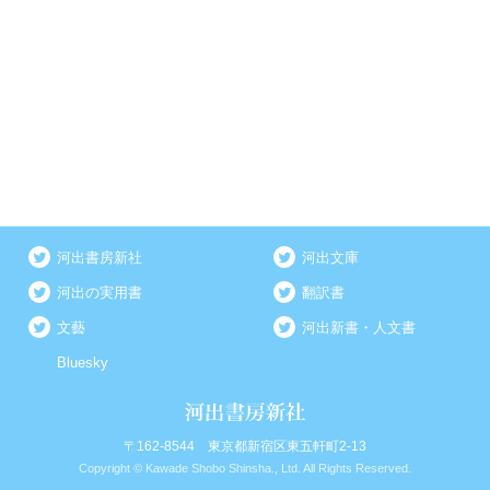
河出書房新社
河出文庫
河出の実用書
翻訳書
文藝
河出新書・人文書
Bluesky
〒162-8544 東京都新宿区東五軒町2-13
Copyright © Kawade Shobo Shinsha., Ltd. All Rights Reserved.