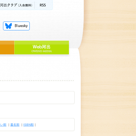
古い順
｜
書名順
｜
ISBN順
｜