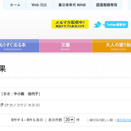
[ 著者：
中小路 佳代子
]
代子
(ナカノコウジ カヨコ)
0
件中
1
～
0
件を表示 ｜ 表示件数
件
｜発行日の新しい順
｜
発行日の