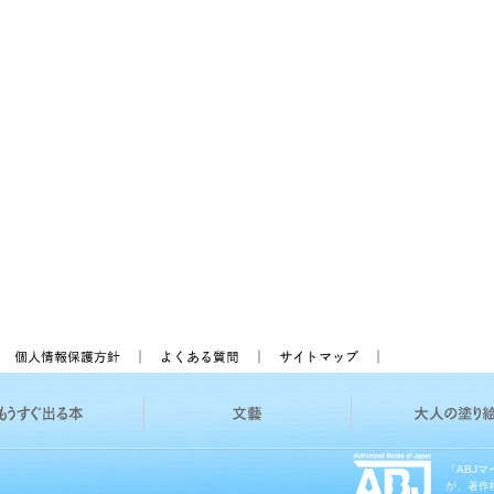
「ABJ
が、著作