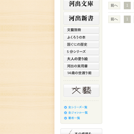
前へ
1
前へ
1