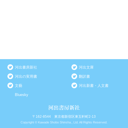
河出書房新社
河出文庫
河出の実用書
翻訳書
文藝
河出新書・人文書
Bluesky
〒162-8544 東京都新宿区東五軒町2-13
Copyright © Kawade Shobo Shinsha., Ltd. All Rights Reserved.