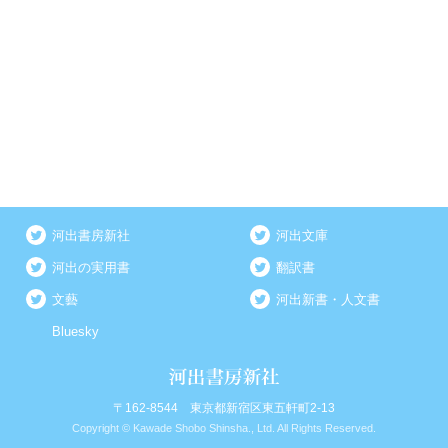
河出書房新社
河出文庫
河出の実用書
翻訳書
文藝
河出新書・人文書
Bluesky
〒162-8544 東京都新宿区東五軒町2-13
Copyright © Kawade Shobo Shinsha., Ltd. All Rights Reserved.